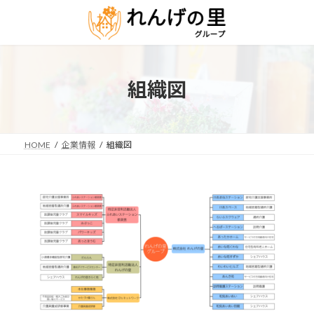
コ
ナ
ン
ビ
テ
ゲ
ン
ー
ツ
シ
へ
ョ
組織図
ス
ン
キ
に
ッ
移
プ
動
HOME
企業情報
組織図