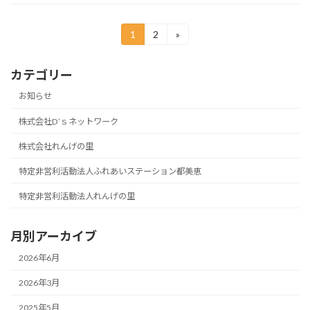
投
1
2
»
固
固
定
定
稿
ペ
ペ
カテゴリー
ー
ー
の
ジ
ジ
お知らせ
ペ
株式会社D’ｓネットワーク
ー
株式会社れんげの里
ジ
送
特定非営利活動法人ふれあいステーション都美恵
り
特定非営利活動法人れんげの里
月別アーカイブ
2026年6月
2026年3月
2025年5月