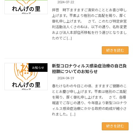
2024-07-22
拝啓 時下ますますご清栄のこととお喜び申し
上げます。平素より格別のご高配を賜り、厚く
御礼申し上げます。 さて、このたび特定非営
利活動法人くさのねは、以下の通り、名称変更
および法人本部住所移転を行う運びとなりまし
たのでご […]
続きを読む
新型コロナウィルス感染症治療の自己負
お知らせ
担額についてのお知らせ
2024-04-19
春たけなわの今日この頃、ますますご健勝のこ
ととお慶び申し上げます。平素は格別のご高配
を賜り、厚く御礼申し上げます。 さて、各種
報道でご存じの通り、今年度より新型コロナウ
ィルス感染症治療にかかる政府の助成が縮小さ
れました。 […]
続きを読む