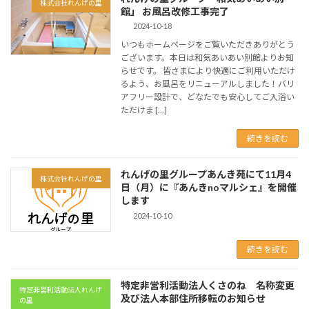
株式会社れんげの里
館」 お風呂改修工事完了
2024-10-18
いつもホームページをご覧いただきありがとう
ございます。本日は和気あいあい別館よりお知
らせです。 皆さまにより快適にご利用いただけ
るよう、お風呂をリニューアルしました！バリ
アフリー設計で、どなたでも安心してご入浴い
ただけま […]
続きを読む
れんげの里グループあんき苑にて11月4
株式会社れんげの里
日（月）に『あんきnoマルシェ』を開催
します
2024-10-10
続きを読む
特定非営利活動法人くさのね 名称変更
特定非営利活動法人れんげ
及び法人本部住所移転のお知らせ
の里