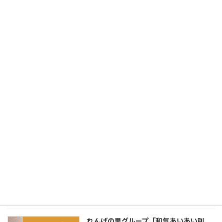
いつもホームページをご覧いただきありがとう
ございます。 地域連携室とは、医療機関や介護
施設、行政、福祉などのさまざまな機関を連携
させて、ご利用者様が適切な医療や介護を受け
られるようにする部署です。その公式LINEをス
ター […]
続きを読む
れんげの里グループ「フラワーガール
お知らせ
ズ」がお届けする癒しの空間
2024-11-07
れんげの里グループには、四季折々の花や植物
でお庭を美しく彩る園芸のスペシャリスト、
「フラワーガールズ」がいます。 彼女たちは、
植物ひとつひとつに愛情を込めて手入れを行
い、施設を訪れる皆様に癒しと安らぎの空間を
提供していま […]
続きを読む
れんげの里グループ「和気あいあい別