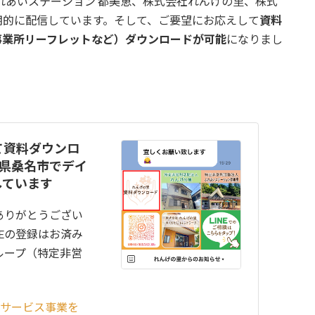
れあいステーション 都美恵、株式会社れんげの里、株式
期的に配信しています。そして、ご要望にお応えして
資料
事業所リーフレットなど）ダウンロードが可能
になりまし
て資料ダウンロ
重県桑名市でデイ
しています
ありがとうござい
Eの登録はお済み
ループ（特定非営
イサービス事業を