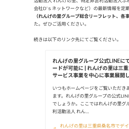
活動法人 れんげの里、特定非営利活動法人ふ
会社D’ｓネットワークなど）の最新情報を定
（れんげの里グループ総合リーフレット、各
た。ぜひご活用ください。
続きは以下のリンク先にてご覧ください。
れんげの里グループ公式LINEに
ードが可能に | れんげの里は三
サービス事業を中心に事業展開
いつもホームページをご覧いただき
ます。れんげの里グループの公式LIN
でしょうか。ここではれんげの里グ
利活動法人 れん…
れんげの里は三重県桑名市でデ