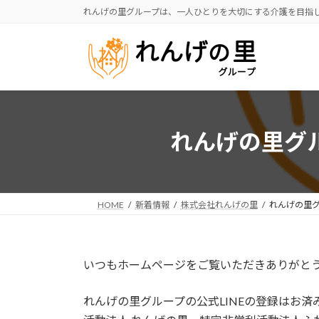
コ
ナ
れんげの里グループは、一人ひとりを大切にする介護を目指
ン
ビ
テ
ゲ
ン
ー
ツ
シ
へ
ョ
ス
ン
キ
に
れんげの里グ
ッ
移
プ
動
HOME
新着情報
株式会社れんげの里
れんげの里グ
いつもホームページをご覧いただきありがと
れんげの里グループの公式LINEの登録はお