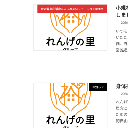
小規
特定非営利活動法人ふれあいステーション都美恵
しま
2026
いつも
いただ
価、外
営推進
身体
お知らせ
2026
れんげ
理念と
ための
的自由