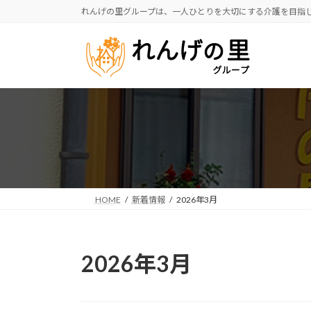
コ
ナ
れんげの里グループは、一人ひとりを大切にする介護を目指
ン
ビ
テ
ゲ
ン
ー
ツ
シ
へ
ョ
ス
ン
キ
に
ッ
移
プ
動
HOME
新着情報
2026年3月
2026年3月